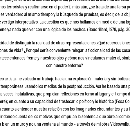
os terroristas y reafirmarse en el poder?, más aún, ¿se trata de una farsa po
 es verdadero al mismo tiempo y la búsqueda de pruebas, es decir, de la obj
vértigo interpretativo. La cuestión es que nos hallamos en medio de una ló
iene ya nada que ver con una lógica de los hechos. (Baudrillard, 1978, pág. 3
cidad de distinguir la realidad de otras representaciones ¿Qué repercusione
nes de vida? ¿Por qué sería conveniente relegar la ficcionalidad de las cos
ontece entonces frente y nuestros ojos y cómo nos vinculamos material, sim
con nuestro entorno?
 artista, he volcado mi trabajo hacia una exploración material y simbólica en
emporáneas usando los medios de la postproducción. Así he basado una p
 veces instalativas, que propician reflexiones en torno al lugar y el tiempo 
e); en cuanto a su capacidad de trastocar lo político y lo histórico (Fosa 
n cuanto a entender nuestra relación con los imaginarios circundantes y su i
 ir dando cuenta de los motivos que empujan la sentencia que abre al comie
ás bien un muro y no una ventana al mundo
– a través de mi obra Videowalls