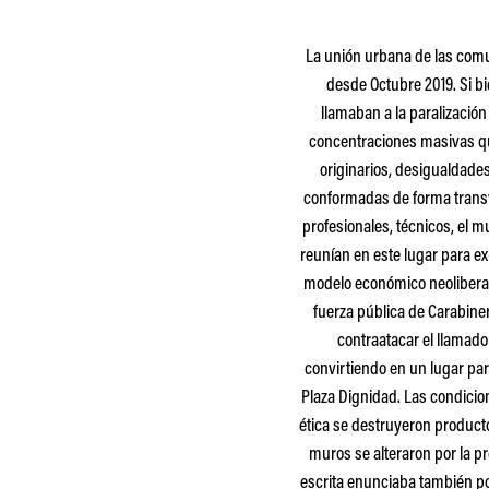
La unión urbana de las comun
desde Octubre 2019. Si bi
llamaban a la paralizació
concentraciones masivas qu
originarios, desigualdades
conformadas de forma transv
profesionales, técnicos, el 
reunían en este lugar para ex
modelo económico neoliberal i
fuerza pública de Carabine
contraatacar el llamado
convirtiendo en un lugar pa
Plaza Dignidad. Las condicio
ética se destruyeron producto
muros se alteraron por la p
escrita enunciaba también po