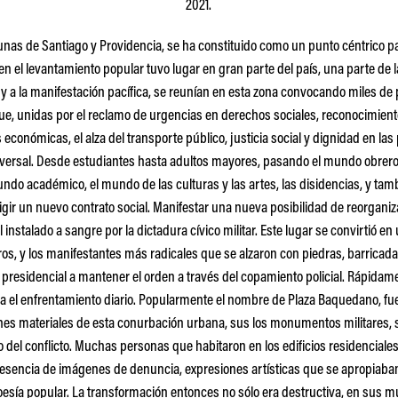
2021.
as de Santiago y Providencia, se ha constituido como un punto céntrico par
en el levantamiento popular tuvo lugar en gran parte del país, una parte de 
n y a la manifestación pacífica, se reunían en esta zona convocando miles de
e, unidas por el reclamo de urgencias en derechos sociales, reconocimient
 económicas, el alza del transporte público, justicia social y dignidad en las 
ersal. Desde estudiantes hasta adultos mayores, pasando el mundo obrero 
mundo académico, el mundo de las culturas y las artes, las disidencias, y ta
igir un nuevo contrato social. Manifestar una nueva posibilidad de reorganizar
nstalado a sangre por la dictadura cívico militar. Este lugar se convirtió en 
ros, y los manifestantes más radicales que se alzaron con piedras, barricad
 presidencial a mantener el orden a través del copamiento policial. Rápidam
ra el enfrentamiento diario. Popularmente el nombre de Plaza Baquedano, f
nes materiales de esta conurbación urbana, sus los monumentos militares, s
 del conflicto. Muchas personas que habitaron en los edificios residencial
resencia de imágenes de denuncia, expresiones artísticas que se apropiaban
esía popular. La transformación entonces no sólo era destructiva, en sus mu