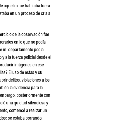
de aquello que habitaba fuera
estaba en un proceso de crisis
jercicio de la observación fue
horarios en lo que no podía
 de mi departamento podía
y a la fuerza policial desde el
 producir imágenes en ese
llas? El uso de estas y su
rir delitos, violaciones a los
ién la evidencia para la
n embargo, posteriormente con
ció una quietud silenciosa y
ento, comencé a realizar un
ados; se estaba borrando,