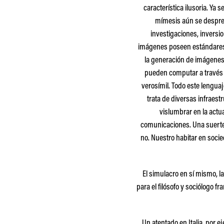
característica ilusoria. Ya 
mímesis aún se despren
investigaciones, inversio
imágenes poseen estándares 
la generación de imágenes 
pueden computar a través d
verosímil. Todo este lengua
trata de diversas infraes
vislumbrar en la actua
comunicaciones. Una suerte d
no. Nuestro habitar en soc
El simulacro en sí mismo, l
para el filósofo y sociólogo 
Un atentado en Italia, por 