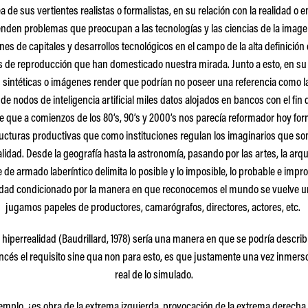
sea de sus vertientes realistas o formalistas, en su relación con la realidad o
den problemas que preocupan a las tecnologías y las ciencias de la imagen
nes de capitales y desarrollos tecnológicos en el campo de la alta definició
de reproducción que han domesticado nuestra mirada. Junto a esto, en s
sintéticas o imágenes render que podrían no poseer una referencia como la
e nodos de inteligencia artificial miles datos alojados en bancos con el fi
je que a comienzos de los 80’s, 90’s y 2000’s nos parecía reformador hoy for
tructuras productivas que como instituciones regulan los imaginarios que 
lidad. Desde la geografía hasta la astronomía, pasando por las artes, la arqui
e armado laberíntico delimita lo posible y lo imposible, lo probable e impr
iedad condicionado por la manera en que reconocemos el mundo se vuelve un
jugamos papeles de productores, camarógrafos, directores, actores, etc.
a hiperrealidad (Baudrillard, 1978) sería una manera en que se podría describ
francés el requisito sine qua non para esto, es que justamente una vez inmers
real de lo simulado.
ejemplo, ¿es obra de la extrema izquierda, provocación de la extrema derecha