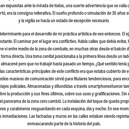
ban expuestas ante la mirada de todos, una suerte advertencia que se valía 
tó, era la consigna reiterativa. El sueño profundo o simulación de 30 años 
y la vigilia se hacía un estado de excepción necesario.
eterminante para el desarrollo de mi práctica artística de ese entonces. El e
ante. El caminar por el lugar era conflictivo. Había calles que debía evitar, 
e vi entre medio de la zona de combate, en muchas otras desde el balcón
forma directa. Una toma cenital posicionaba a la primera línea desde un lado 
 almacené pero que no trabajé hasta pasado un tiempo. ¿Qué sentido tenía
s características principales de este conflicto era que estaba cubierto de e
edios masivos de comunicación sirvió para titulares tendenciosos, para encub
jes policiales. Almacenadas y difundidas a través smartphonesfueron tamb
bre la producción y sus fines últimos, sobre sus usos y gratificaciones. Si
 el panorama de la zona cero cambió. La instalación del toque de queda propi
ilitares y carabineros resguardando en cada esquina, día y noche. En ese mom
las inmediaciones. Las fachadas y muros en las calles estaban siendo repint
enmascarando parte de la historia del país.