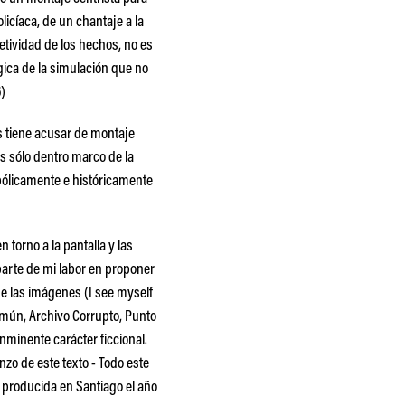
licíaca, de un chantaje a la
etividad de los hechos, no es
gica de la simulación que no
6)
s tiene acusar de montaje
as sólo dentro marco de la
bólicamente e históricamente
 torno a la pantalla y las
arte de mi labor en proponer
de las imágenes (I see myself
Común, Archivo Corrupto, Punto
nminente carácter ficcional.
nzo de este texto -
Todo este
, producida en Santiago el año