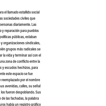
a el llamado estallido social
las sociedades civiles que
 personas diariamente. Las
o y reparación para pueblos
políticas públicas, estaban
y organizaciones sindicales,
mbién grupos más radicales se
 la vida y terminar así con el
una zona de conflicto entre la
as y escudos hechizos, para
ente este espacio se fue
ue reemplazado por el nombre
us avenidas, calles, su señal
es los fueron despoblando. Sus
 de las fachadas, la palabra
ros había un registro gráfico