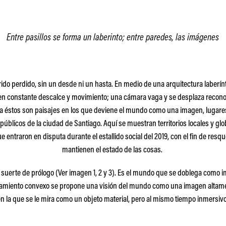
Entre pasillos se
forma un laberinto; entre paredes, las imágenes
ido perdido, sin un desde ni un hasta. En medio de una arquitectura laberín
n constante descalce y movimiento; una cámara vaga y se desplaza recono
a éstos son
paisajes en los que
deviene el mundo como una imagen, lugares
 públicos de la ciudad de Santiago. Aquí se muestran territorios locales y gl
ue
entraron
en disputa durante el estallido social del 2019
,
con el fin de resq
mantienen el estado de las cosas.
 suerte de prólogo (Ver imagen 1, 2 y 3). Es el mundo que se doblega como 
tiramiento convexo se propone una visión del mundo como una imagen altame
en la que se le mira como un objeto material, pero al mismo tiempo inmersivo