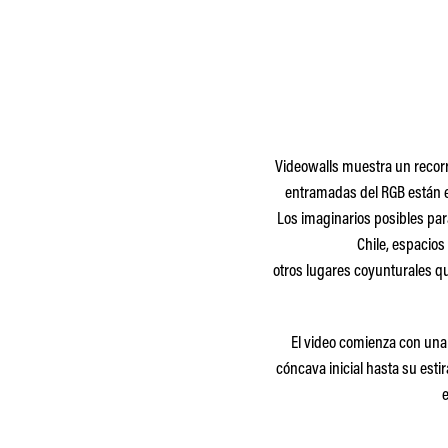
Videowalls
muestra un recorr
entramadas del RGB están e
Los imaginarios posibles par
Chile, espacios
otros
lugares
coyunturales q
El video comienza con una
cóncava inicial hasta su es