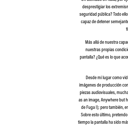
desprestigiar los extremism
seguridad pública? Todo ello
capaz de detener semejante 
t
Más allá de nuestra capa
nuestras propias condicio
pantalla? ¿Qué es lo que ac
Desde mi lugar como video
imágenes de producción cont
piezas audiovisuales, muchas
as an image, Anywhere but her
de Fuga I); pero también, e
Sobre esto último, pretendo
tiempo la pantalla ha sido m