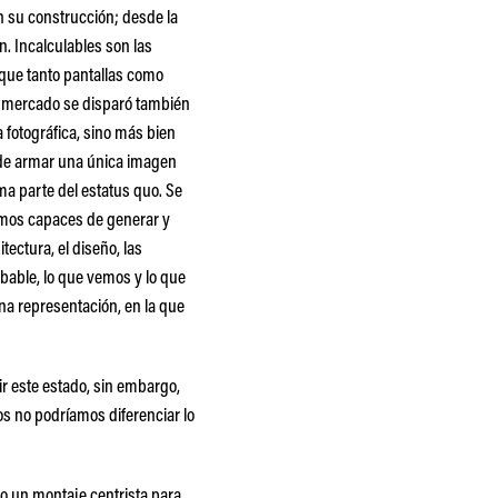
 en su construcción; desde la
. Incalculables son las
n que tanto pantallas como
u mercado se disparó también
 fotográfica, sino más bien
n de armar una única imagen
ma parte del estatus quo. Se
somos capaces de generar y
tectura, el diseño, las
obable, lo que vemos y lo que
a representación, en la que
ir este estado, sin embargo,
os no podríamos diferenciar lo
 o un montaje centrista para